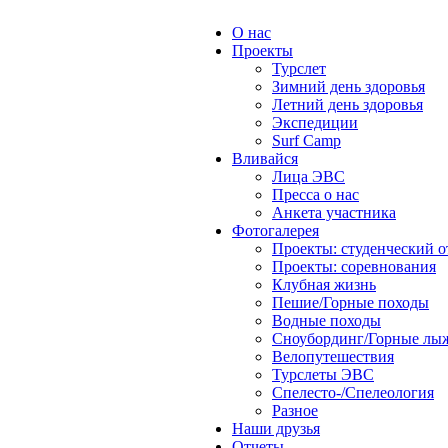
О нас
Проекты
Турслет
Зимний день здоровья
Летний день здоровья
Экспедиции
Surf Camp
Вливайся
Лица ЭВС
Пресса о нас
Анкета участника
Фотогалерея
Проекты: студенческий 
Проекты: соревнования
Клубная жизнь
Пешие/Горные походы
Водные походы
Сноубординг/Горные лы
Велопутешествия
Турслеты ЭВС
Спелесто-/Спелеология
Разное
Наши друзья
Отчеты