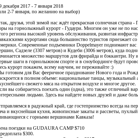
9 декабря 2017 - 7 января 2018
или 2-7 января, по желанию на выбор)
так, друзья, этой зимой нас ждёт прекрасная солнечная страна -
оры на горнолыжный курорт - Гудаури. Многим он уже не по на
того региона высокий уровень обслуживания, развитая инфраст
авказскими курортами сюда большинство туристов приезжает со 
мерики. Современные подъемники Doppelmayer поднимают вас 
ершин, Садзеле (3307 метров) и Кудеби (3006 метров), куда под
ачинается множество маршрутов для фрирайда и бэккантри. Ну и
ервые шаги в горнолыжном спорте и в сноубординге будут прово
есь курорт покажем, всему научим, не переживайте :)
ы готовим для Вас фееричное празднование Нового года и Рожде
аскроется в полном объеме: национальные танцы, музыкальный 
куснейшего свежего мяса на открытом воздухе и многое другое.
сли вы собираетесь поехать один (одна), это также отличный в
нтересными людьми. Здесь вы найдете новых друзей и даже боль
тправляемся в радужный край, где гостеприимство всегда на пе
ача и вкуснейшая кухня, живописные закаты и рассветы, пухлый
ливающиеся с горными вершинами Кавказа!
ена поездки на GUDAURA CAMP $710
редоплата $300.