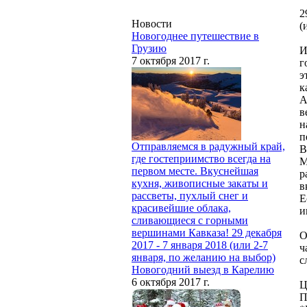
2
Новости
(
Новогоднее путешествие в
Грузию
И
7 октября 2017 г.
г
э
к
А
в
н
п
Отправляемся в радужный край,
В
где гостеприимство всегда на
М
первом месте. Вкуснейшая
р
кухня, живописные закаты и
в
рассветы, пухлый снег и
Е
красивейшие облака,
и
сливающиеся с горными
вершинами Кавказа! 29 декабря
О
2017 - 7 января 2018 (или 2-7
ч
января, по желанию на выбор)
с
Новогодний выезд в Карелию
6 октября 2017 г.
Ц
П