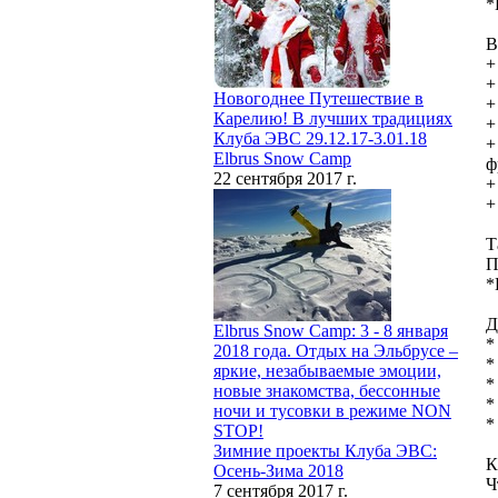
*
В
+
+
Новогоднее Путешествие в
+
Карелию! В лучших традициях
+
Клуба ЭВС 29.12.17-3.01.18
+
Elbrus Snow Camp
ф
22 сентября 2017 г.
+
+
Т
П
*
Д
Elbrus Snow Camp: 3 - 8 января
*
2018 года. Отдых на Эльбрусе –
*
яркие, незабываемые эмоции,
*
новые знакомства, бессонные
*
ночи и тусовки в режиме NON
*
STOP!
Зимние проекты Клуба ЭВС:
К
Осень-Зима 2018
Ч
7 сентября 2017 г.