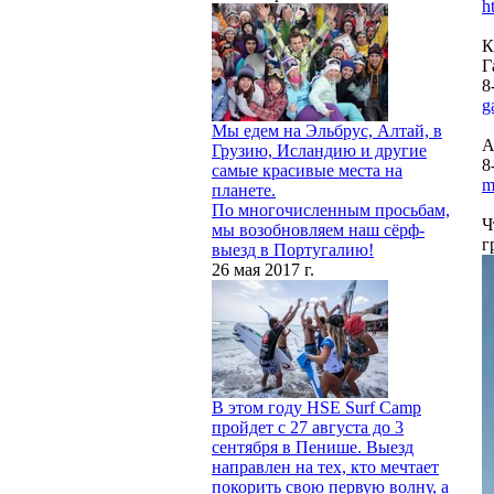
h
К
Г
8
g
Мы едем на Эльбрус, Алтай, в
А
Грузию, Исландию и другие
8
самые красивые места на
m
планете.
По многочисленным просьбам,
Ч
мы возобновляем наш сёрф-
г
выезд в Португалию!
26 мая 2017 г.
В этом году HSE Surf Camp
пройдет с 27 августа до 3
сентября в Пенише. Выезд
направлен на тех, кто мечтает
покорить свою первую волну, а