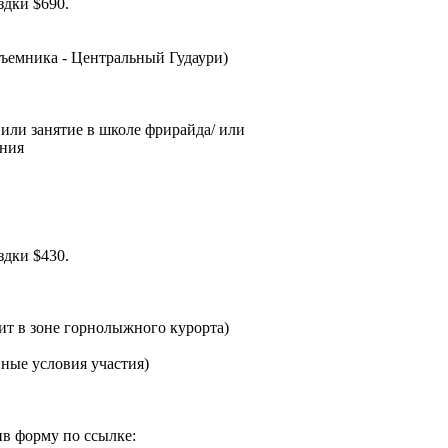
здки $690.
одъемника - Центральный Гудаури)
или занятие в школе фрирайда/ или
ания
здки $430.
дит в зоне горнолыжного курорта)
нные условия участия)
нив форму по ссылке: