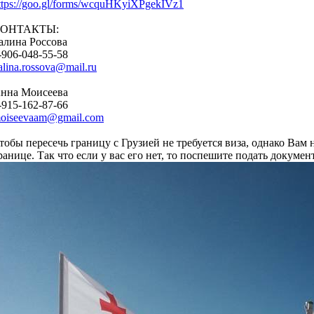
ttps://goo.gl/forms/wcquHKyiXPgekIVz1
ОНТАКТЫ:
алина Россова
-906-048-55-58
alina.rossova@mail.ru
нна Моисеева
-915-162-87-66
oiseevaam@gmail.com
тобы пересечь границу с Грузией не требуется виза, однако Вам 
ранице. Так что если у вас его нет, то поспешите подать докумен