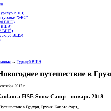
жи
(Турклуб ВШЭ)
и тусовки "ЭВС"
луб ВШЭ)
б ВШЭ)
уб ВШЭ)
Турклуб ВШЭ)
)
лавная
→
Турклуб ВШЭ
Новогоднее путешествие в Гру
 октября 2017 г.
Gudaura HSE Snow Camp - январь 2018
Путешествие в Гудаури, Грузия. Как это будет_