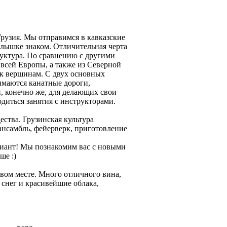
 Грузия. Мы отправимся в кавказские
слышке знаком. Отличительная черта
руктура. По сравнению с другими
всей Европы, а также из Северной
к вершинам. С двух основных
нимаются канатные дороги,
, конечно же, для делающих свои
диться занятия с инструкторами.
ства. Грузинская культура
ансамбль, фейерверк, приготовление
ариант! Мы познакомим вас с новыми
ше :)
рвом месте. Много отличного вина,
 снег и красивейшие облака,