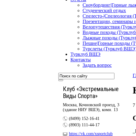
Сноубординг|Горные лы
Студенческий отдых
Спелесто-|Спелеология 
Презентации, семинары 
Велопутешествия (Турк
Водные походы (Турклу
Лыжные походы (Туркл
Пешие|Горные походы (
Турслеты (Турклуб ВШЭ
Турклуб ВШЭ
Контакты
Задать вопрос
Г
Клуб «Экстремальные
Виды Спорта»
7
Москва, Кочновский проезд, 3
(здание НИУ ВШЭ), комн. 13
(8499) 152-16-41
(8903) 111-44-17
_
https://vk.com/xsportclub