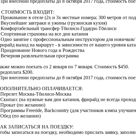
При внесении предоплаты до 8 октября 2017 года, стоимость пое
 СТОИМОСТЬ ВХОДИТ:
 Проживание в отеле (2х и 3х местные номера; 300 метров от п
 Вкуснейшие завтраки и ужины (грузинская кухня)
 Комфортабельный трансфер Тбилиси-Гудаури-Тбилиси
 Спортивная страховка на все дни катания
 Одно занятие с профессиональным инструктором для новичков/ 
рирайд выход на маршрут - в зависимости от вашего уровня кат
 Празднование Нового года и Рождества
 Вечерняя развлекательная программа
акже можно поехать со 2 января по 7 января. Стоимость $450.
редоплата $200.
При внесении предоплаты до 8 октября 2017 года, стоимость пое
ОПОЛНИТЕЛЬНО ОПЛАЧИВАЕТСЯ:
 Перелет Москва-Тбилиси-Москва
 Скипасс (на нужные вам дни катания, фрирайд не всегда прохо
 Прокат (по желанию)
 Программы Freeride, Backcountry (для участников кэмпа улучше
 Обед (по желанию)
АК ЗАПИСАТЬСЯ НА ПОЕЗДКУ:
тобы записаться на поездку, необходимо прислать заявку, запол