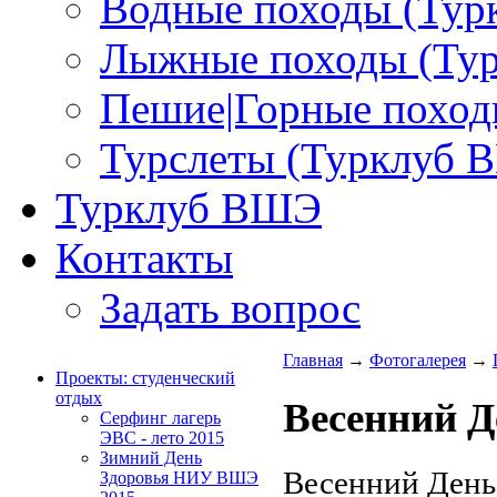
Водные походы (Ту
Лыжные походы (Ту
Пешие|Горные поход
Турслеты (Турклуб 
Турклуб ВШЭ
Контакты
Задать вопрос
Главная
→
Фотогалерея
→
Проекты: студенческий
отдых
Весенний 
Серфинг лагерь
ЭВС - лето 2015
Зимний День
Весенний Ден
Здоровья НИУ ВШЭ