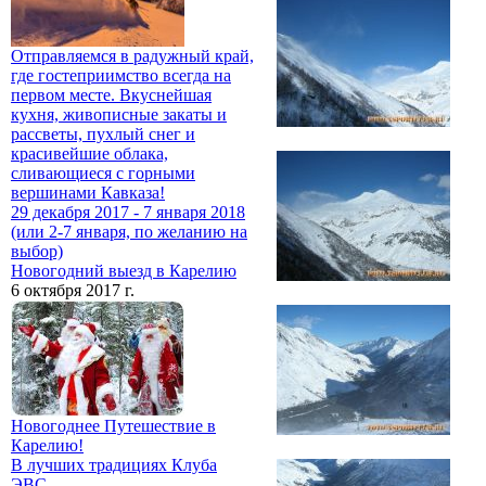
Отправляемся в радужный край,
где гостеприимство всегда на
первом месте. Вкуснейшая
кухня, живописные закаты и
рассветы, пухлый снег и
красивейшие облака,
сливающиеся с горными
вершинами Кавказа!
29 декабря 2017 - 7 января 2018
(или 2-7 января, по желанию на
выбор)
Новогодний выезд в Карелию
6 октября 2017 г.
Новогоднее Путешествие в
Карелию!
В лучших традициях Клуба
ЭВС