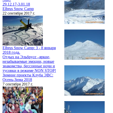
29.12.17-3.01.18
Elbrus Snow Camp
22 сентября 2017 г.
Elbrus Snow Camp: 3 - 8 января
2018 года.
Отдых на Эльбрусе –яркие,
незабываемые эмоции, новые
знакомства, бессонные ночи и
тусовки в режиме NON STOP!
Зимние проекты Клуба ЭВС:
Осень-Зима 2018
7 сентября 2017 г.