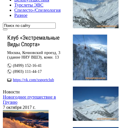
Турслеты ЭВС
Спелесто-/Спелеология
Разное
Клуб «Экстремальные
Виды Спорта»
Москва, Кочновский проезд, 3
(здание НИУ ВШЭ), комн. 13
(8499) 152-16-41
(8903) 111-44-17
https://vk.com/xsportclub
Новости
Новогоднее путешествие в
Грузию
7 октября 2017 г.