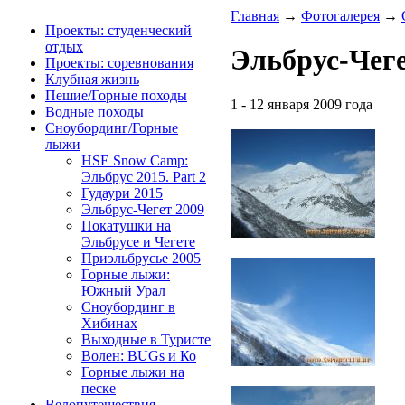
Главная
→
Фотогалерея
→
Проекты: студенческий
отдых
Эльбрус-Чеге
Проекты: соревнования
Клубная жизнь
Пешие/Горные походы
1 - 12 января 2009 года
Водные походы
Сноубординг/Горные
лыжи
HSE Snow Camp:
Эльбрус 2015. Part 2
Гудаури 2015
Эльбрус-Чегет 2009
Покатушки на
Эльбрусе и Чегете
Приэльбрусье 2005
Горные лыжи:
Южный Урал
Сноубординг в
Хибинах
Выходные в Туристе
Волен: BUGs и Ко
Горные лыжи на
песке
Велопутешествия