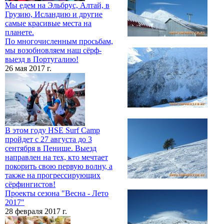
Мы едем на Эльбрус, Алтай, в
Грузию, Исландию и другие
самые красивые места на
планете.
По многочисленным просьбам,
мы возобновляем наш сёрф-
выезд в Португалию!
26 мая 2017 г.
В этом году HSE Surf Camp
пройдет с 27 августа до 3
сентября в Пенише. Выезд
направлен на тех, кто мечтает
покорить свою первую волну, а
также на прогрессирующих
сёрфингистов!
Проекты сезона "Весна - Лето
2017"
28 февраля 2017 г.