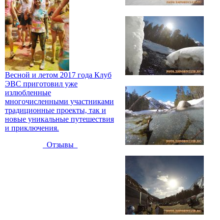
Весной и летом 2017 года Клуб
ЭВС приготовил уже
излюбленные
многочисленными участниками
традиционные проекты, так и
новые уникальные путешествия
и приключения.
Отзывы