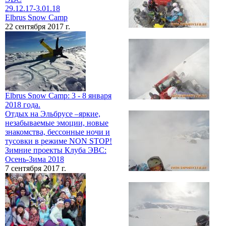
29.12.17-3.01.18
Elbrus Snow Camp
22 сентября 2017 г.
Elbrus Snow Camp: 3 - 8 января
2018 года.
Отдых на Эльбрусе –яркие,
незабываемые эмоции, новые
знакомства, бессонные ночи и
тусовки в режиме NON STOP!
Зимние проекты Клуба ЭВС:
Осень-Зима 2018
7 сентября 2017 г.