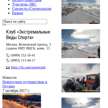
Турслеты ЭВС
Спелесто-/Спелеология
Разное
Клуб «Экстремальные
Виды Спорта»
Москва, Кочновский проезд, 3
(здание НИУ ВШЭ), комн. 13
(8499) 152-16-41
(8903) 111-44-17
https://vk.com/xsportclub
Новости
Новогоднее путешествие в
Грузию
7 октября 2017 г.