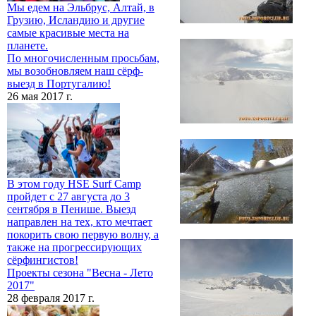
Мы едем на Эльбрус, Алтай, в
Грузию, Исландию и другие
самые красивые места на
планете.
По многочисленным просьбам,
мы возобновляем наш сёрф-
выезд в Португалию!
26 мая 2017 г.
В этом году HSE Surf Camp
пройдет с 27 августа до 3
сентября в Пенише. Выезд
направлен на тех, кто мечтает
покорить свою первую волну, а
также на прогрессирующих
сёрфингистов!
Проекты сезона "Весна - Лето
2017"
28 февраля 2017 г.