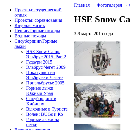
Главная
→
Фотогалерея
→
Проекты: студенческий
отдых
HSE Snow Cam
Проекты: соревнования
Клубная жизнь
Пешие/Горные походы
3-9 марта 2015 года
Водные походы
Сноубординг/Горные
лыжи
HSE Snow Camp:
Эльбрус 2015. Part 2
Гудаури 2015
Эльбрус-Чегет 2009
Покатушки на
Эльбрусе и Чегете
Приэльбрусье 2005
Горные лыжи:
Южный Урал
Сноубординг в
Хибинах
Выходные в Туристе
Волен: BUGs и Ко
Горные лыжи на
песке
Велопутешествия