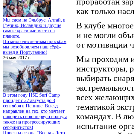
проработан зар
как только нас
Мы едем на Эльбрус, Алтай, в
В клубе многое
Грузию, Исландию и другие
самые красивые места на
и не могли объя
планете.
По многочисленным просьбам,
от мотивации 
мы возобновляем наш сёрф-
выезд в Португалию!
Мы проходим и 
26 мая 2017 г.
инструкторы, р
выбирать снар
экстремальност
В этом году HSE Surf Camp
всех желающих,
пройдет с 27 августа до 3
тематикой экст
сентября в Пенише. Выезд
направлен на тех, кто мечтает
командах. В лю
покорить свою первую волну, а
также на прогрессирующих
испытание орг
сёрфингистов!
Проекты сезона "Весна - Лето