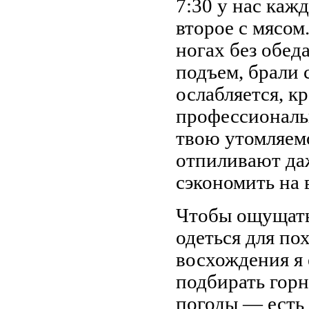
7:30 у нас каж
второе с мясом
ногах без обед
подъем, брали 
ослабляется, к
профессиональн
твою утомляем
отпиливают да
сэкономить на 
Чтобы ощущать
одеться для по
восхождения я 
подбирать горн
погоды — есть 