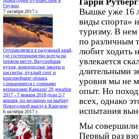
Гарри Рутберг
Новогоднее путешествие в
Грузию
Вышке уже 16 
7 октября 2017 г.
виды спорта» и
туризму. В нем
по различным т
любит ходить н
Отправляемся в радужный край,
где гостеприимство всегда на
увлекается ска
первом месте. Вкуснейшая
кухня, живописные закаты и
длительными э
рассветы, пухлый снег и
красивейшие облака,
уровня мы не 
сливающиеся с горными
опыт. Но поход
вершинами Кавказа! 29 декабря
2017 - 7 января 2018 (или 2-7
всех, однако э
января, по желанию на выбор)
Новогодний выезд в Карелию
испытания вын
6 октября 2017 г.
Мы совершили 
Первый раз взо