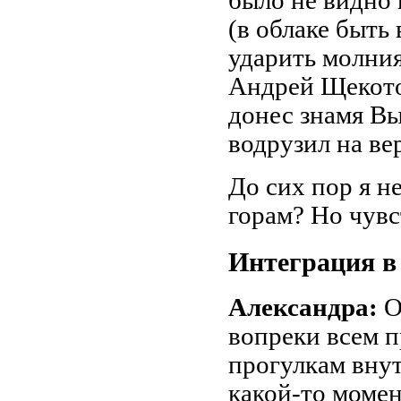
было не видно 
(в облаке быть
ударить молния
Андрей Щекот
донес знамя Вы
водрузил на ве
До сих пор я не
горам? Но чувст
Интеграция в
Александра:
О
вопреки всем п
прогулкам внут
какой-то момен