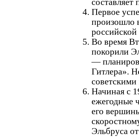
составляет 
Первое усп
произошло в
российской
Во время В
покорили Э
— планиров
Гитлера». 
советскими 
Начиная с 1
ежегодные 
его вершины
скоростном
Эльбруса о