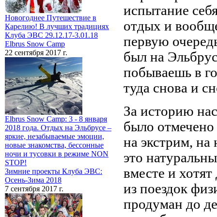
испытание себя
Новогоднее Путешествие в
отдых и вообще
Карелию! В лучших традициях
Клуба ЭВС 29.12.17-3.01.18
первую очередь
Elbrus Snow Camp
22 сентября 2017 г.
был на Эльбрусе
побываешь в го
туда снова и сн
За историю на
Elbrus Snow Camp: 3 - 8 января
было отмечено 
2018 года. Отдых на Эльбрусе –
яркие, незабываемые эмоции,
на экстрим, на
новые знакомства, бессонные
ночи и тусовки в режиме NON
это натуральн
STOP!
вместе и хотят
Зимние проекты Клуба ЭВС:
Осень-Зима 2018
из поездок фи
7 сентября 2017 г.
продуман до де