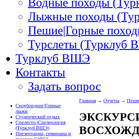
Водные походы (Ту
Лыжные походы (Ту
Пешие|Горные поход
Турслеты (Турклуб 
Турклуб ВШЭ
Контакты
Задать вопрос
Главная
→
Отчеты
→
Пеши
Сноубординг|Горные
лыжи
ЭКСКУРСИ
Студенческий отдых
Спелесто-|Спелеология
ВОСХОЖДЕ
(Турклуб ВШЭ)
Презентации, семинары и