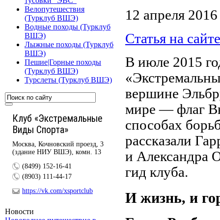
тусовки "ЭВС"
Велопутешествия
12 апреля 2016 
(Турклуб ВШЭ)
Водные походы (Турклуб
Статья на сай
ВШЭ)
Лыжные походы (Турклуб
ВШЭ)
В июле 2015 г
Пешие|Горные походы
(Турклуб ВШЭ)
«Экстремальны
Турслеты (Турклуб ВШЭ)
вершине Эльбр
мире — флаг В
Клуб «Экстремальные
способах борьб
Виды Спорта»
рассказали Гар
Москва, Кочновский проезд, 3
(здание НИУ ВШЭ), комн. 13
и Александра 
(8499) 152-16-41
гид клуба.
(8903) 111-44-17
https://vk.com/xsportclub
И жизнь, и го
Новости